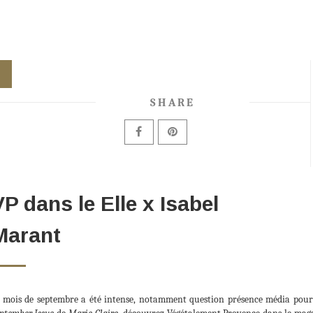
SHARE
VP dans le Elle x Isabel
Marant
 mois de septembre a été intense, notamment question présence média pour 