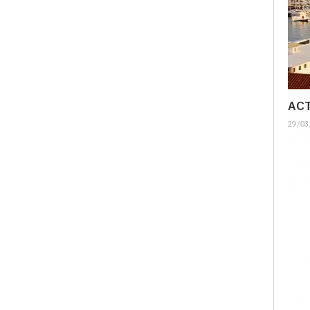
ACT
29/03