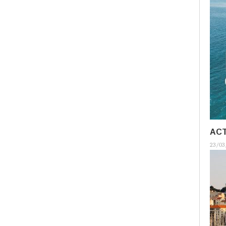
ACT
23/03