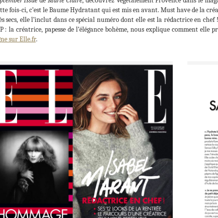
ptember Issue
de
Marie Claire
, découvrez Végétalement Provence dans le maga
tte fois-ci, c’est le Baume Hydratant qui est mis en avant. Must have de la cr
ès secs, elle l’inclut dans ce spécial numéro dont elle est la rédactrice en chef !
P : la créatrice, papesse de l’élégance bohème, nous explique comment elle pr
gne sur Elle.fr
.