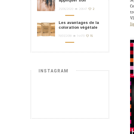
Se
appliquer son
masque cheveu ?
Ce
25/06/2020
20647
2
tr
VI
Les avantages de la
li
coloration végétale
19/03/2018
14470
15
INSTAGRAM