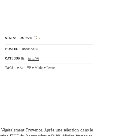
STATS:
2584
2
POSTED:
08/08/2015
CATEGORIE:
Actu VG
TAGS:
Actu VP
,
Mode
,
Presse
Végétalement Provence. Après une sélection dans le