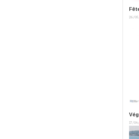
Fête
26/05
Vég
17/04