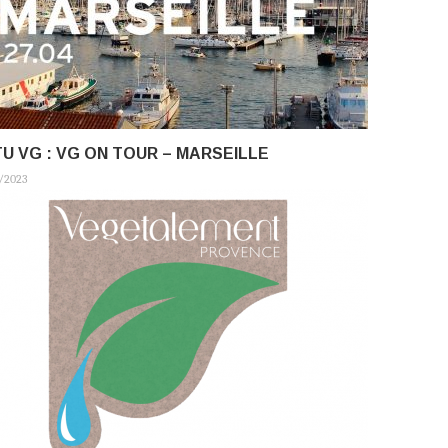
U VG : VG ON TOUR – MARSEILLE
/2023