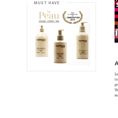
MUST HAVE
A
Le
tr
pr
Vé
sa