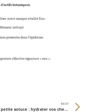
’actifs botaniques.
iser notre masque vitalité Eau :
lablement nettoyé
oxines présentes dans l’épiderme.
preinte olfactive signature « eau ».
NEXT
La petite astuce : hydrater vos cheveux texturés!