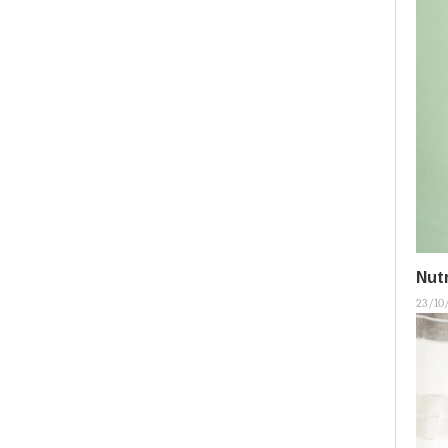
Nutr
23/10