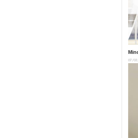
Minc
07/03