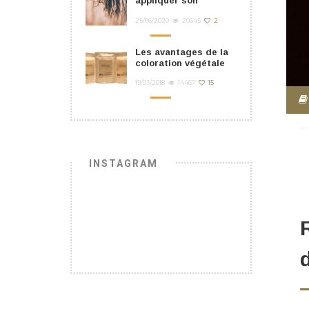
appliquer son
masque cheveu ?
25/06/2020
20645
2
Les avantages de la
coloration végétale
19/03/2018
14467
15
INSTAGRAM