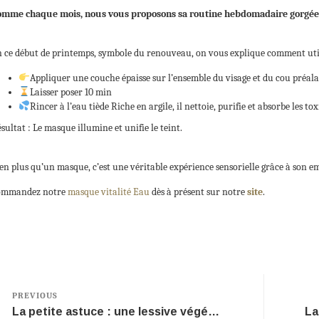
mme chaque mois, nous vous proposons sa routine hebdomadaire gorgée d
 ce début de printemps, symbole du renouveau, on vous explique comment util
Appliquer une couche épaisse sur l’ensemble du visage et du cou préa
Laisser poser 10 min
Rincer à l’eau tiède Riche en argile, il nettoie, purifie et absorbe les t
sultat : Le masque illumine et unifie le teint.
en plus qu’un masque, c’est une véritable expérience sensorielle grâce à son em
ommandez notre
masque vitalité Eau
dès à présent sur notre
site
.
PREVIOUS
La petite astuce : une lessive végétale.