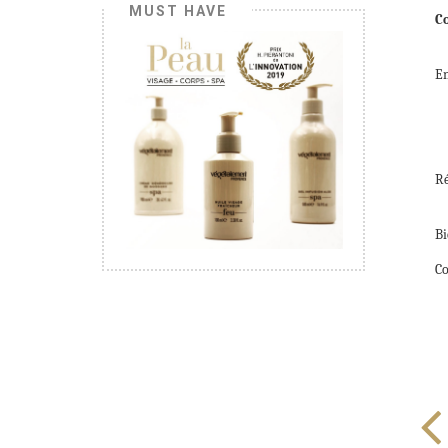
MUST HAVE
Co
En
Ré
Bi
C