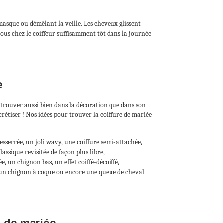
e masque ou démêlant la veille. Les cheveux glissent
vous chez le coiffeur suffisamment tôt dans la journée
e
etrouver aussi bien dans la décoration que dans son
rétiser ! Nos idées pour trouver la coiffure de mariée
sserrée, un joli wavy, une coiffure semi-attachée,
assique revisitée de façon plus libre,
, un chignon bas, un effet coiffé-décoiffé,
 un chignon à coque ou encore une queue de cheval
e de mariée