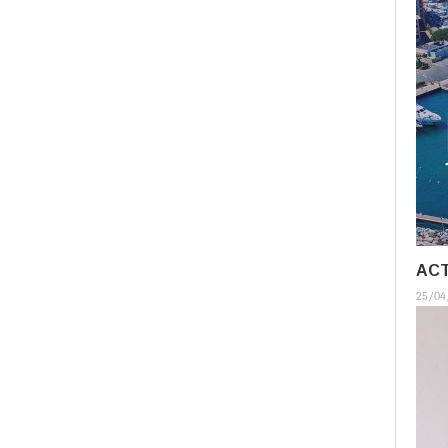
ACT
25/04