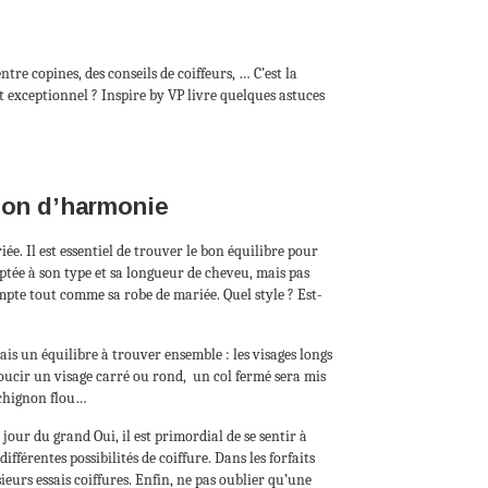
ntre copines, des conseils de coiffeurs, … C’est la
 exceptionnel ? Inspire by VP livre quelques astuces
tion d’harmonie
iée. Il est essentiel de trouver le bon équilibre pour
ptée à son type et sa longueur de cheveu, mais pas
mpte tout comme sa robe de mariée. Quel style ? Est-
 mais un équilibre à trouver ensemble : les visages longs
doucir un visage carré ou rond, un col fermé sera mis
 chignon flou…
our du grand Oui, il est primordial de se sentir à
ifférentes possibilités de coiffure. Dans les forfaits
eurs essais coiffures. Enfin, ne pas oublier qu’une