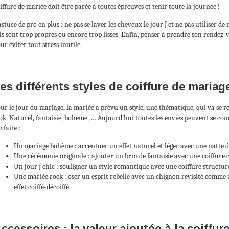
iffure de mariée doit être parée à toutes épreuves et tenir toute la journée !
astuce de pro en plus : ne pas se laver les cheveux le jour J et ne pas utiliser d
ils sont trop propres ou encore trop lisses. Enfin, penser à prendre son rendez-
ur éviter tout stress inutile.
es différents styles de coiffure de mariag
ur le jour du mariage, la mariée a prévu un style, une thématique, qui va se r
ok. Naturel, fantaisie, bohème, … Aujourd’hui toutes les envies peuvent se conc
rfaite :
Un mariage bohème : accentuer un effet naturel et léger avec une natte de
Une cérémonie originale : ajouter un brin de fantaisie avec une coiffure cl
Un jour J chic : souligner un style romantique avec une coiffure structurée
Une mariée rock : oser un esprit rebelle avec un chignon revisité comme
effet coiffé-décoiffé.
ccessoires : la valeur ajoutée à la coiffur