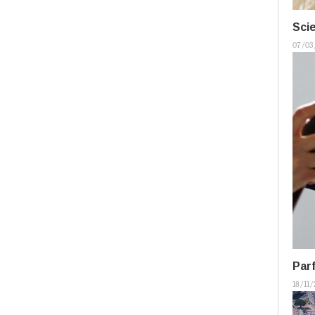
Sci
07/03
Par
18/11/