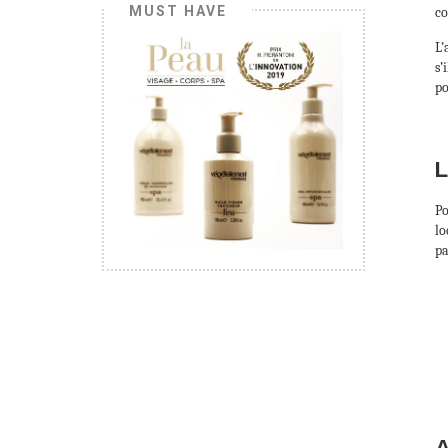
MUST HAVE
co
L’
s’
po
L
Po
lo
pa
A