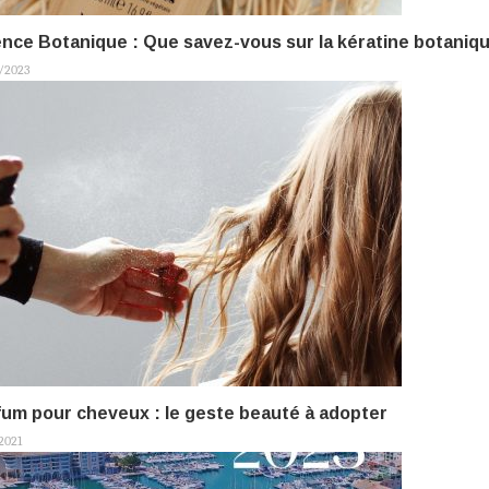
ence Botanique : Que savez-vous sur la kératine botaniq
/2023
fum pour cheveux : le geste beauté à adopter
2021