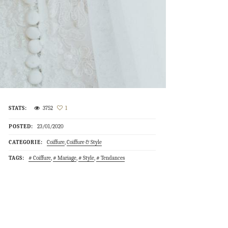
STATS:
3752
1
POSTED:
23/01/2020
CATEGORIE:
Coiffure
,
Coiffure & Style
TAGS:
Coiffure
,
Mariage
,
Style
,
Tendances