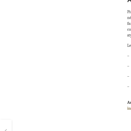
Pi
né
fa
co
st
Le
– 
– 
– 
– 
Au
in