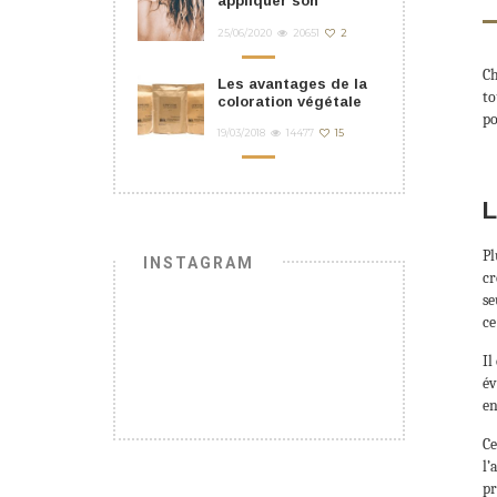
appliquer son
masque cheveu ?
25/06/2020
20651
2
Ch
Les avantages de la
to
coloration végétale
po
19/03/2018
14477
15
L
Pl
INSTAGRAM
cr
se
ce
Il
év
en
Ce
l’
pr