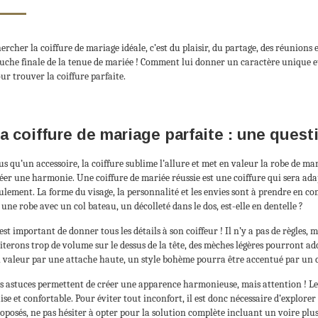
ercher la coiffure de mariage idéale, c’est du plaisir, du partage, des réunions e
uche finale de la tenue de mariée ! Comment lui donner un caractère unique et
ur trouver la coiffure parfaite.
a coiffure de mariage parfaite : une ques
us qu’un accessoire, la coiffure sublime l’allure et met en valeur la robe de mar
éer une harmonie. Une coiffure de mariée réussie est une coiffure qui sera ada
ulement. La forme du visage, la personnalité et les envies sont à prendre en co
 une robe avec un col bateau, un décolleté dans le dos, est-elle en dentelle ?
 est important de donner tous les détails à son coiffeur ! Il n’y a pas de règles,
iterons trop de volume sur le dessus de la tête, des mèches légères pourront a
 valeur par une attache haute, un style bohème pourra être accentué par un
s astuces permettent de créer une apparence harmonieuse, mais attention ! Le j
aise et confortable. Pour éviter tout inconfort, il est donc nécessaire d’explorer d
oposés, ne pas hésiter à opter pour la solution complète incluant un voire plusi