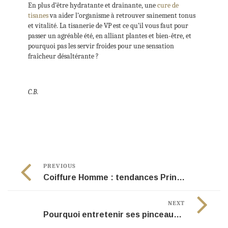
En plus d’être hydratante et drainante, une
cure de
tisanes
va aider l’organisme à retrouver sainement tonus
et vitalité. La tisanerie de VP est ce qu’il vous faut pour
passer un agréable été, en alliant plantes et bien-être, et
pourquoi pas les servir froides pour une sensation
fraîcheur désaltérante ?
C.B.
PREVIOUS
Coiffure Homme : tendances Printemps-Eté 2017
NEXT
Pourquoi entretenir ses pinceaux de maquillage ?