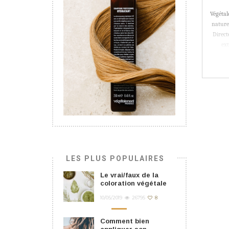
Végétal
naturel
Direct
ex
LES PLUS POPULAIRES
Le vrai/faux de la
coloration végétale
10/05/2019
26795
8
Comment bien