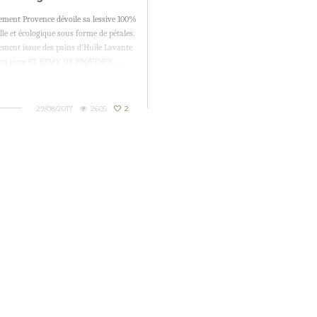
ement Provence dévoile sa lessive 100%
le et écologique sous forme de pétales.
ement issue des pains d'Huile Lavante
tra pure ST REMY DE PROVENCE,…
29/08/2017
2605
2