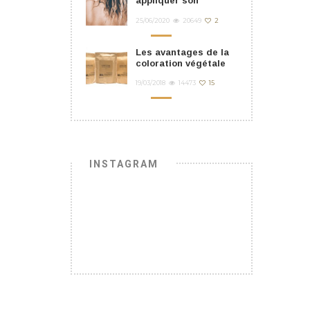
appliquer son
masque cheveu ?
25/06/2020
20649
2
Les avantages de la
coloration végétale
19/03/2018
14473
15
INSTAGRAM