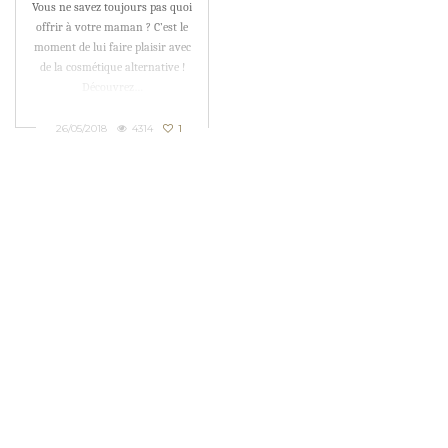
Vous ne savez toujours pas quoi
offrir à votre maman ? C’est le
moment de lui faire plaisir avec
de la cosmétique alternative !
Découvrez…
26/05/2018
4314
1