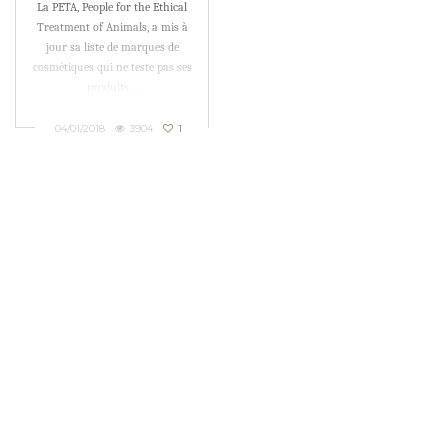
La PETA, People for the Ethical
par la PETA
Treatment of Animals, a mis à
jour sa liste de marques de
cosmétiques qui ne teste pas ses
produits…
04/01/2018
3904
1