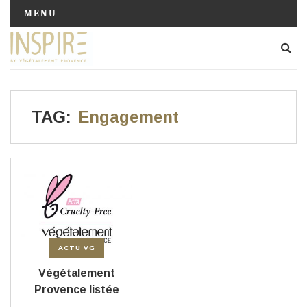
MENU
TAG:
Engagement
ACTU VG
Végétalement
Provence listée
marque cruelty free