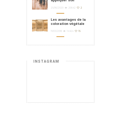
appliquer son
masque cheveu ?
25/06/2020
20642
2
Les avantages de la
coloration végétale
19/03/2018
14464
15
INSTAGRAM