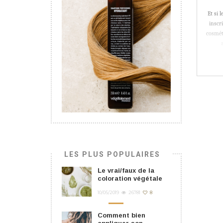
com
Et si 
inscr
cosmét
LES PLUS POPULAIRES
Le vrai/faux de la
coloration végétale
10/05/2019
26781
8
Comment bien