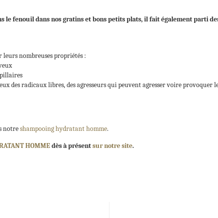
 le fenouil dans nos gratins et bons petits plats, il fait également parti d
ur leurs nombreuses propriétés :
eveux
pillaires
ux des radicaux libres, des agresseurs qui peuvent agresser voire provoquer l
ns notre
shampooing hydratant homme
.
DRATANT HOMME
dès à présent
sur notre site
.