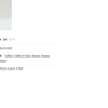
1880
0
16/03/2023
E:
Coiffure
,
Coiffure & Style
,
Homme
,
Homme
,
anique
stuces
,
peau
,
Style